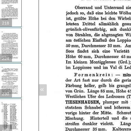
218
224
«
230
236