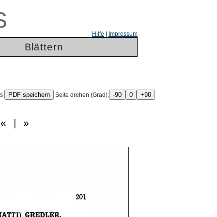
S
Hilfe
|
Impressum
Blättern
ls
Seite drehen (Grad):
«
|
»