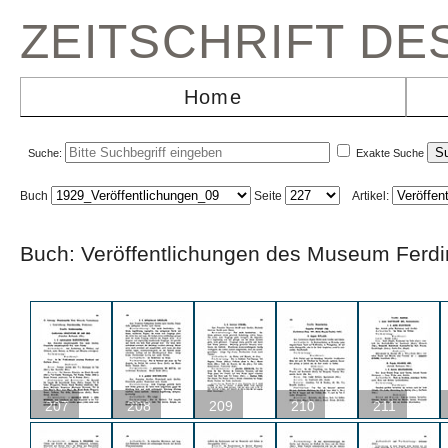
ZEITSCHRIFT D
Home
Suche:
Exakte Suche
Buch
Seite
Artikel:
Buch: Veröffentlichungen des Museum F
207
208
209
210
211