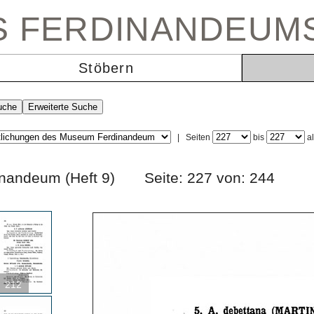
ES FERDINANDEUM
Stöbern
|
Seiten
bis
a
erdinandeum (Heft 9) Seite: 227 von: 244
212