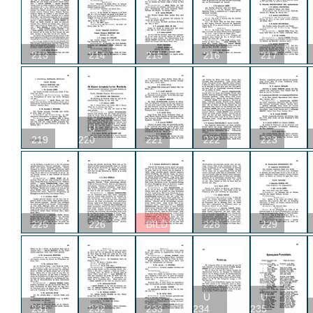
213
214
215
216
217
U
219
220
221
222
223
225
226
BILD
228
229
U
U
231
232
233
234
235