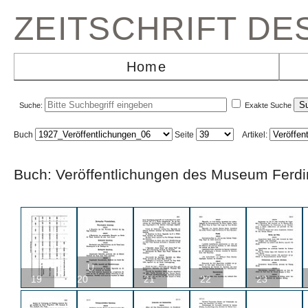
ZEITSCHRIFT D
Home
Suche:
Exakte Suche
Buch
Seite
Artikel:
Buch: Veröffentlichungen des Museum Fe
U
19
20
21
22
23