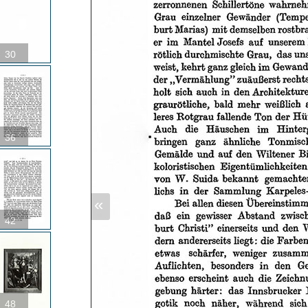
30
36
«
42
48