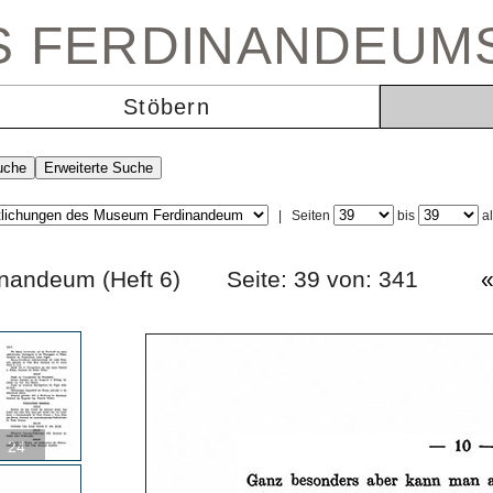
ES FERDINANDEUM
Stöbern
|
Seiten
bis
a
rdinandeum (Heft 6) Seite: 39 von: 341
24