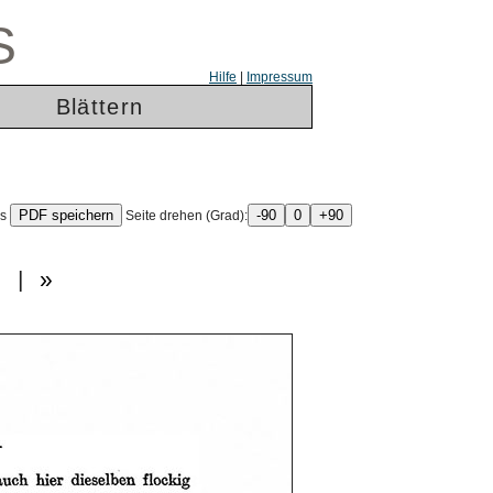
S
Hilfe
|
Impressum
Blättern
ls
Seite drehen (Grad):
«
|
»