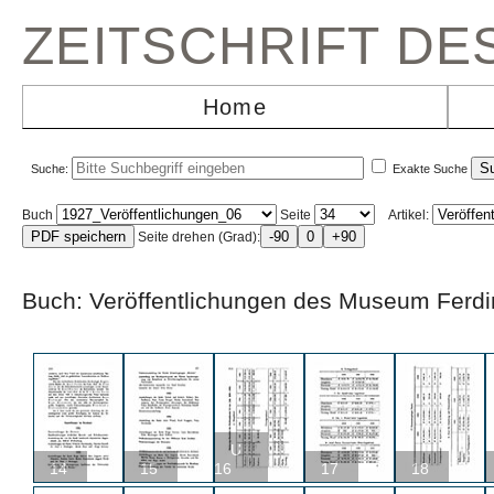
ZEITSCHRIFT D
Home
Suche:
Exakte Suche
Buch
Seite
Artikel:
Seite drehen (Grad):
Buch: Veröffentlichungen des Museum Fe
U
14
15
16
17
18