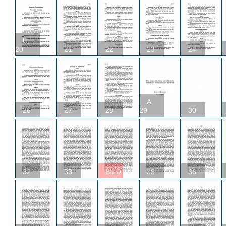
U
20
21
22
23
24
A
26
27
28
29
30
32
33
BILD
35
36