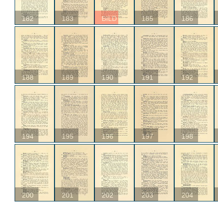
182
183
BILD
185
186
188
189
190
191
192
194
195
196
197
198
200
201
202
203
204