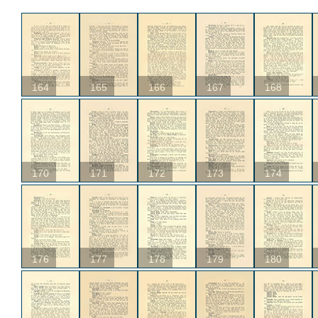
164
165
166
167
168
170
171
172
173
174
176
177
178
179
180