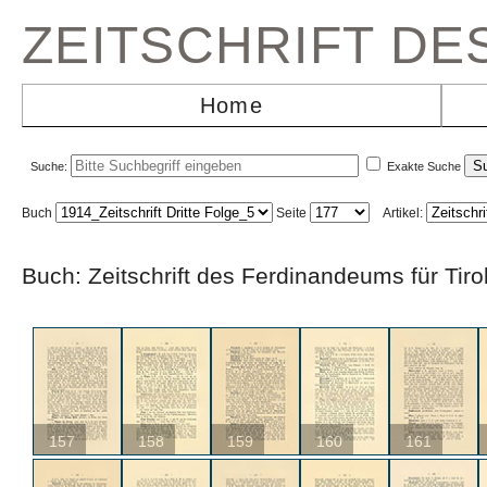
ZEITSCHRIFT D
Home
Suche:
Exakte Suche
Buch
Seite
Artikel:
Buch: Zeitschrift des Ferdinandeums für Ti
157
158
159
160
161