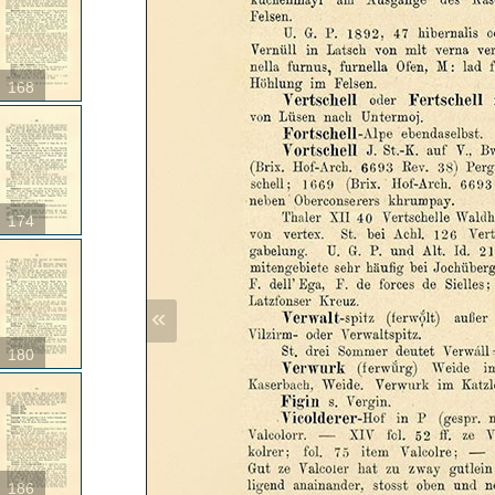
168
174
«
180
186