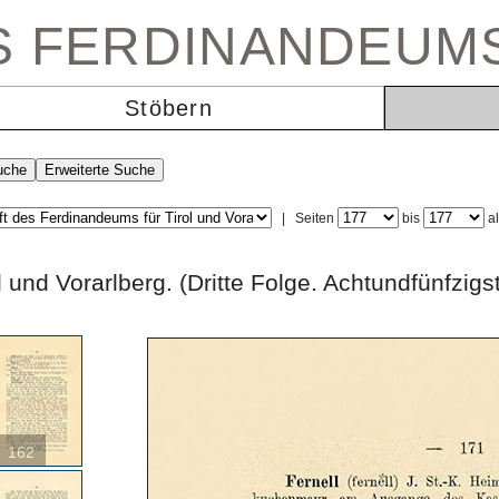
ES FERDINANDEUM
Stöbern
|
Seiten
bis
a
rol und Vorarlberg. (Dritte Folge. Achtundfü
162