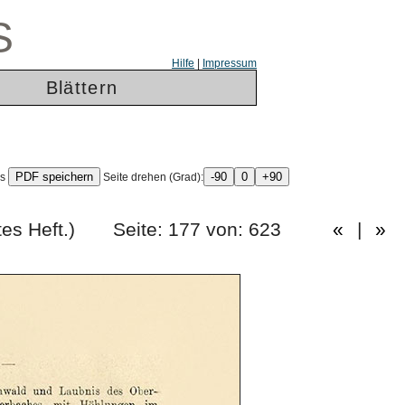
S
Hilfe
|
Impressum
Blättern
ls
Seite drehen (Grad):
nfzigstes Heft.) Seite: 177 von: 623
«
|
»