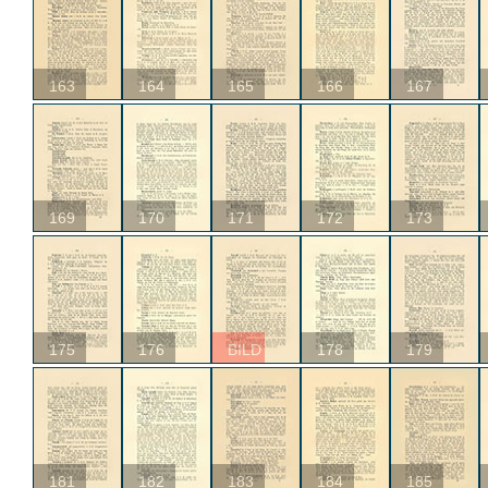
163
164
165
166
167
169
170
171
172
173
175
176
BILD
178
179
181
182
183
184
185