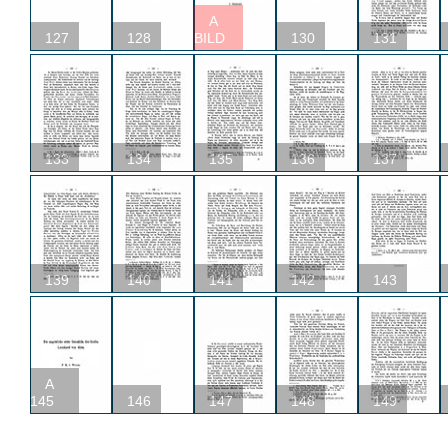
A
127
128
BILD
130
131
133
134
135
136
137
139
140
141
142
143
A
145
146
147
148
149