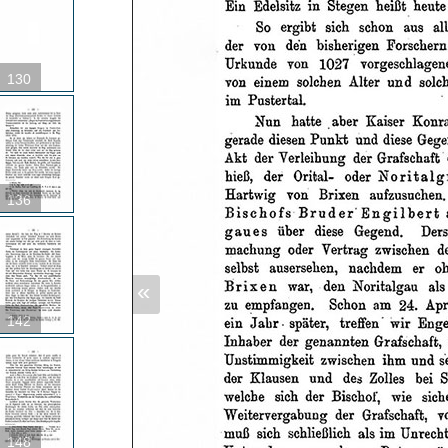
130
136
«
142
148