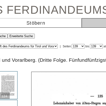
ES FERDINANDEUM
Stöbern
|
Seiten
bis
a
rol und Vorarlberg. (Dritte Folge. Fünfundfü
124