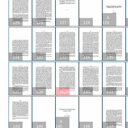
A
125
126
127
128
129
131
132
133
134
135
137
138
BILD
140
141
A
143
144
145
146
147