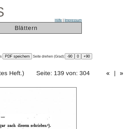
S
Hilfe
|
Impressum
Blättern
ls
Seite drehen (Grad):
nfzigstes Heft.) Seite: 139 von: 304
«
|
»