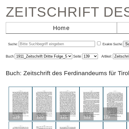
ZEITSCHRIFT D
Home
Suche:
Exakte Suche
Buch
Seite
Artikel:
Buch: Zeitschrift des Ferdinandeums für Ti
U
119
120
121
122
123