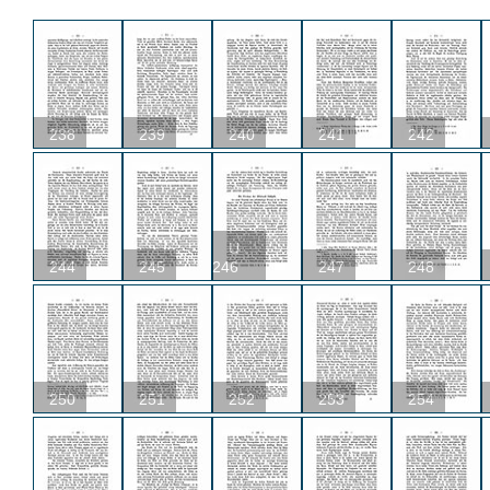
238
239
240
241
242
U
244
245
246
247
248
250
251
252
253
254