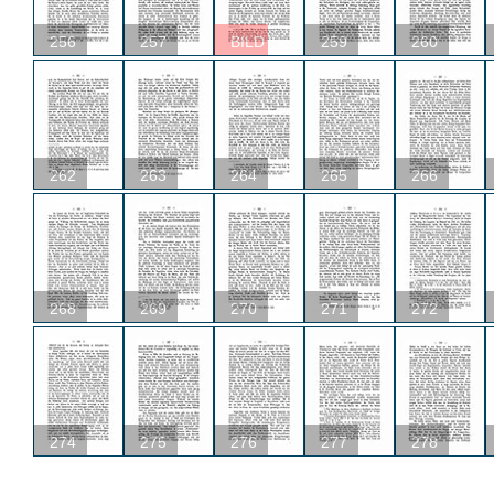
256
257
BILD
259
260
262
263
264
265
266
268
269
270
271
272
274
275
276
277
278