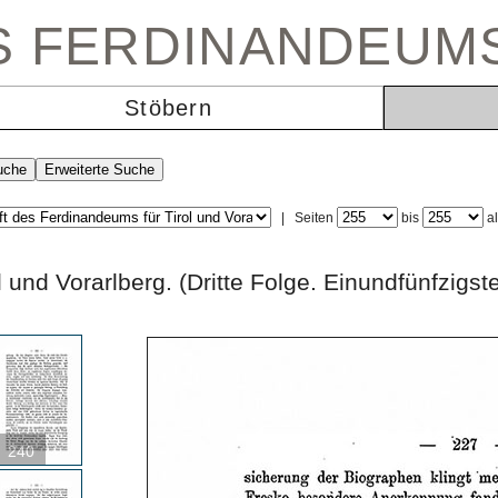
ES FERDINANDEUM
Stöbern
|
Seiten
bis
a
rol und Vorarlberg. (Dritte Folge. Einundfün
240