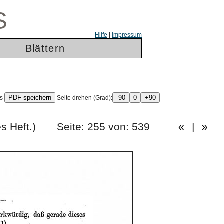
S
Hilfe
|
Impressum
Blättern
ls
Seite drehen (Grad):
fzigstes Heft.) Seite: 255 von: 539
«
|
»