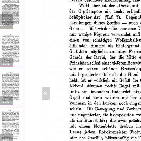
U
46
252
«
258
264