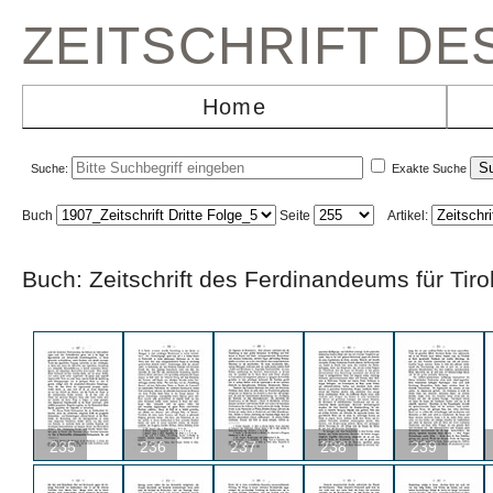
ZEITSCHRIFT D
Home
Suche:
Exakte Suche
Buch
Seite
Artikel:
Buch: Zeitschrift des Ferdinandeums für Ti
235
236
237
238
239