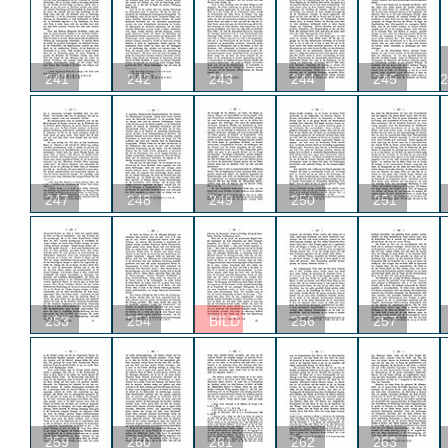
241
242
243
244
245
2
247
248
249
250
251
253
254
BILD
256
257
259
260
261
262
263