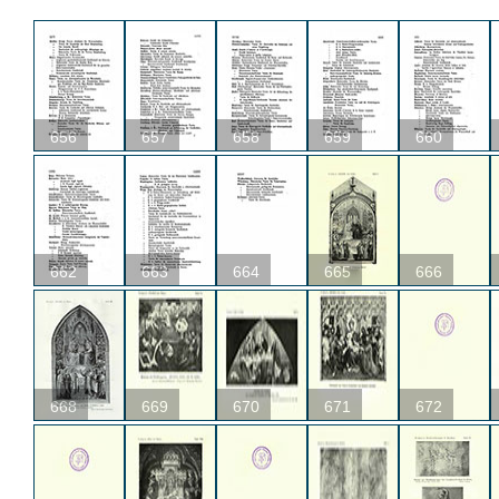
656
657
658
659
660
662
663
664
665
666
668
669
670
671
672