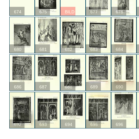
674
675
BILD
677
678
680
681
682
683
684
686
687
688
689
690
692
693
694
695
696