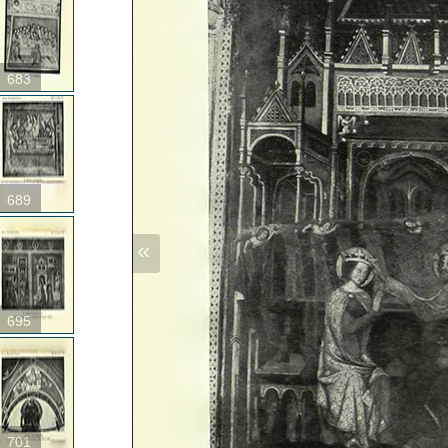
683
689
«
695
701