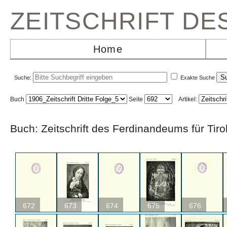
ZEITSCHRIFT D
Home
Suche:
Exakte Suche
Buch
Seite
Artikel:
Buch: Zeitschrift des Ferdinandeums für Ti
672
673
674
675
676