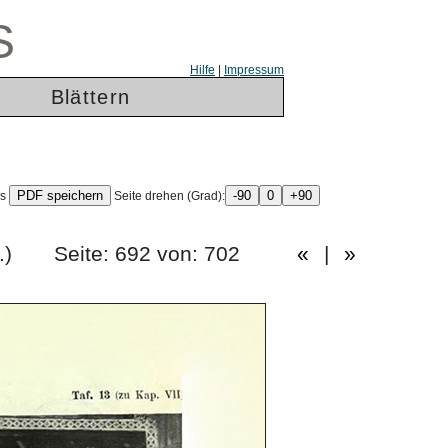
S
Hilfe
|
Impressum
Blättern
ls
Seite drehen (Grad):
es Heft.) Seite: 692 von: 702
«
|
»