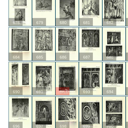
678
679
680
681
682
684
685
686
687
688
690
691
BILD
693
694
696
697
698
699
700