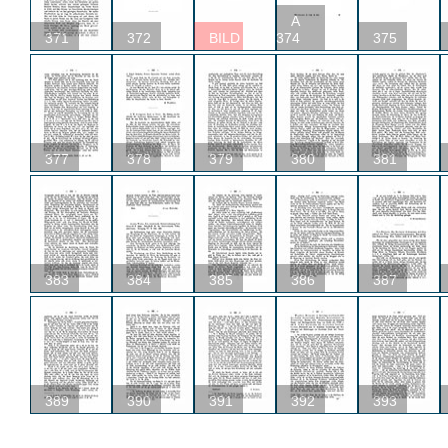
A
371
372
BILD
374
375
377
378
379
380
381
383
384
385
386
387
389
390
391
392
393