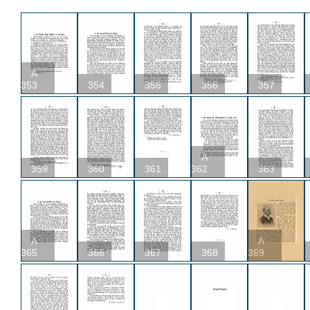
A
353
354
355
356
357
A
359
360
361
362
363
A
A
365
366
367
368
369