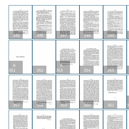
345
346
347
348
349
A
A
351
352
353
354
355
357
358
359
360
361
3