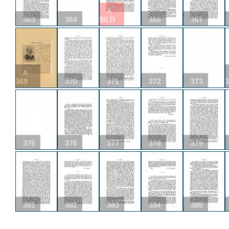
A
363
364
BILD
366
367
A
369
370
371
372
373
3
375
376
377
378
379
381
382
383
384
385