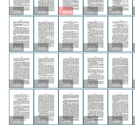
214
215
BILD
217
218
220
221
222
223
224
226
227
228
229
230
232
233
234
235
236