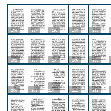
196
197
198
199
200
202
203
204
205
206
U
208
209
210
211
212