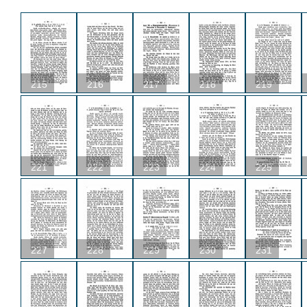
215
216
217
218
219
221
222
223
224
225
227
228
229
230
231