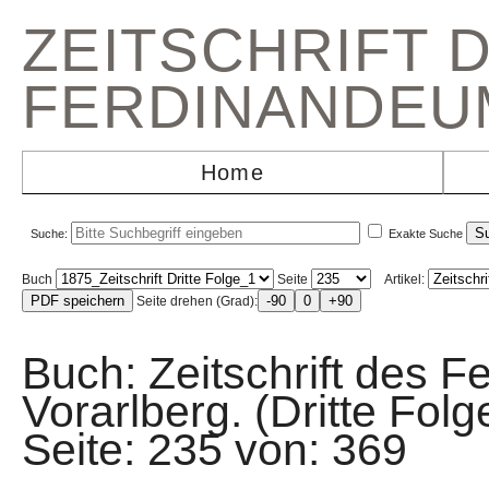
ZEITSCHRIFT 
FERDINANDEU
Home
Suche:
Exakte Suche
Buch
Seite
Artikel:
Seite drehen (Grad):
Buch: Zeitschrift des F
Vorarlberg. (Dritte F
Seite: 235 von: 36