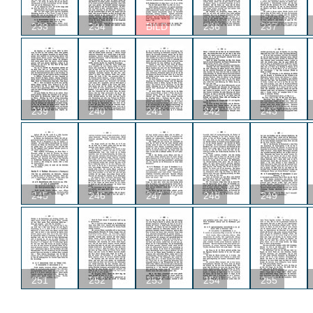
233
234
BILD
236
237
239
240
241
242
243
245
246
247
248
249
251
252
253
254
255