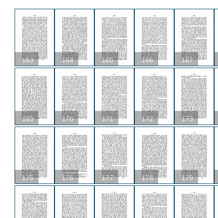
163
164
165
166
167
169
170
171
172
173
175
176
177
178
179