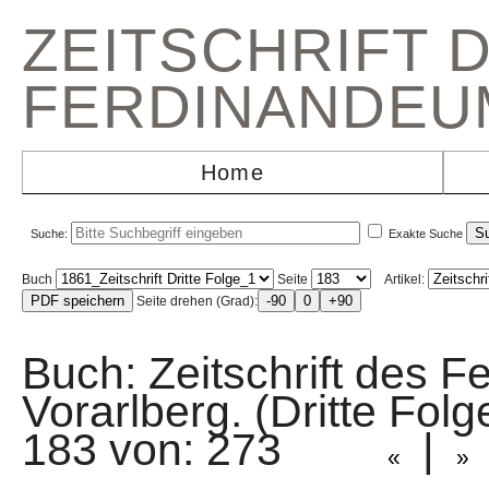
ZEITSCHRIFT 
FERDINANDEU
Home
Suche:
Exakte Suche
Buch
Seite
Artikel:
Seite drehen (Grad):
Buch: Zeitschrift des F
Vorarlberg. (Dritte Fo
183 von: 273
|
«
»