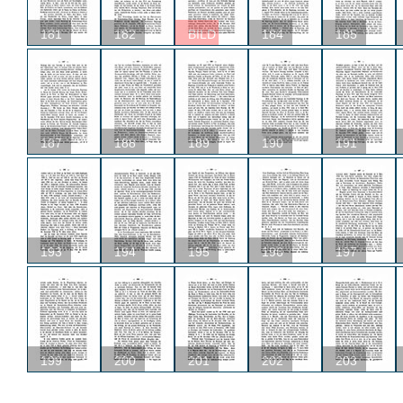
181
182
BILD
184
185
187
188
189
190
191
193
194
195
196
197
199
200
201
202
203