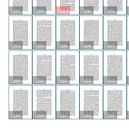
197
198
BILD
200
201
203
204
205
206
207
209
210
211
212
213
215
216
217
218
219