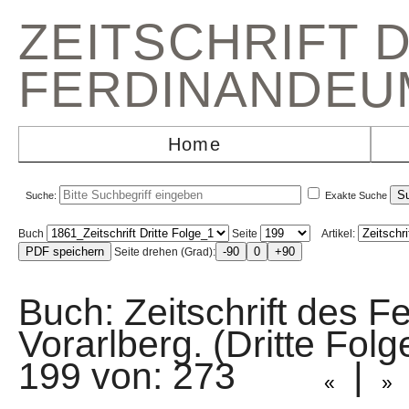
ZEITSCHRIFT 
FERDINANDEU
Home
Suche:
Exakte Suche
Buch
Seite
Artikel:
Seite drehen (Grad):
Buch: Zeitschrift des F
Vorarlberg. (Dritte Fo
199 von: 273
|
«
»