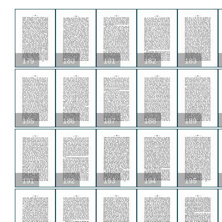
179
180
181
182
183
185
186
187
188
189
191
192
193
194
195