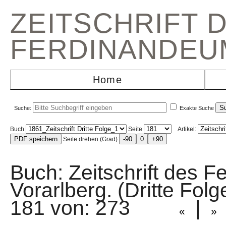
ZEITSCHRIFT 
FERDINANDEU
Home
Suche:
Exakte Suche
Buch
Seite
Artikel:
Seite drehen (Grad):
Buch: Zeitschrift des F
Vorarlberg. (Dritte Fo
181 von: 273
|
«
»