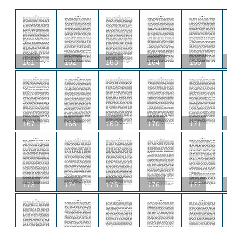
161
162
163
164
165
167
168
169
170
171
173
174
175
176
177