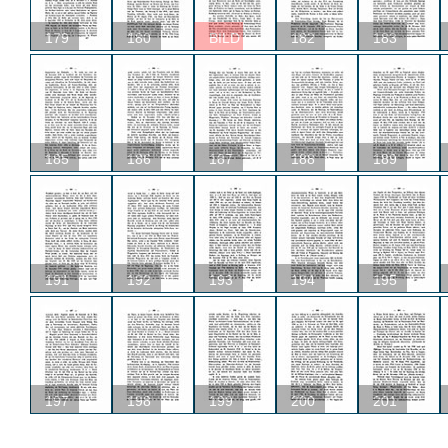
179
180
BILD
182
183
185
186
187
188
189
191
192
193
194
195
197
198
199
200
201