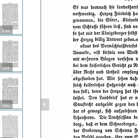
238
244
«
250