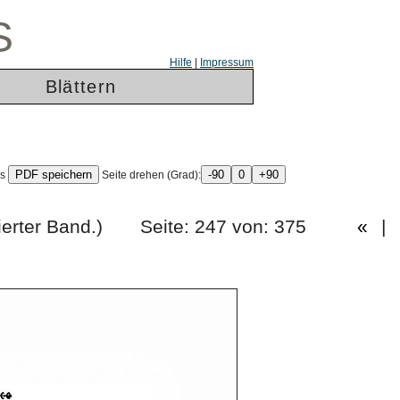
S
Hilfe
|
Impressum
Blättern
ls
Seite drehen (Grad):
rg. (Vierter Band.) Seite: 247 von: 375
«
|