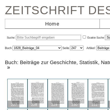
ZEITSCHRIFT D
Home
Suche:
Exakte Suche
Buch
Seite
Artikel:
Buch: Beiträge zur Geschichte, Statistik,
»
227
228
229
230
231