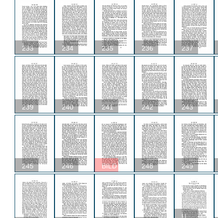
233
234
235
236
237
239
240
241
242
243
245
246
BILD
248
249
U