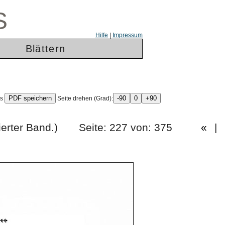
S
Hilfe
|
Impressum
Blättern
ls
Seite drehen (Grad):
rg. (Vierter Band.) Seite: 227 von: 375
«
|