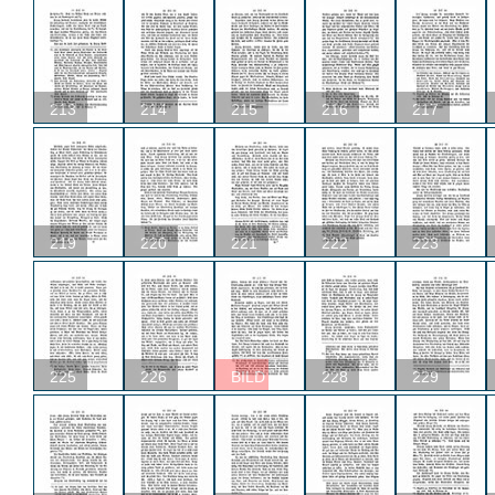
213
214
215
216
217
219
220
221
222
223
225
226
BILD
228
229