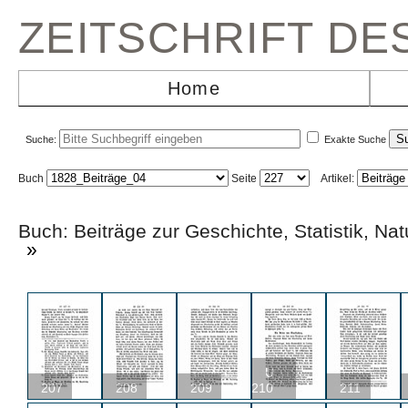
ZEITSCHRIFT D
Home
Suche:
Exakte Suche
Buch
Seite
Artikel:
Buch: Beiträge zur Geschichte, Statistik,
»
U
207
208
209
210
211