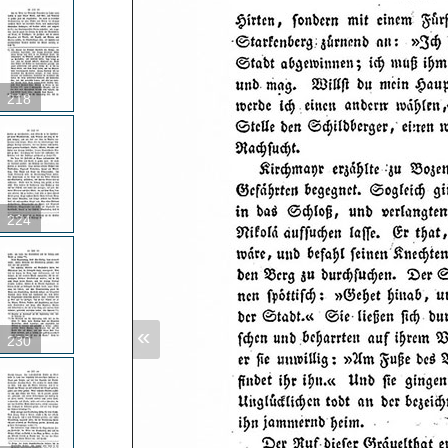
218
224
«
230