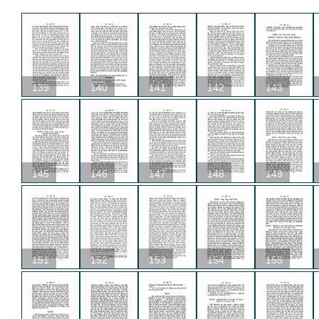
139
140
141
142
143
145
146
147
148
149
151
152
153
154
155