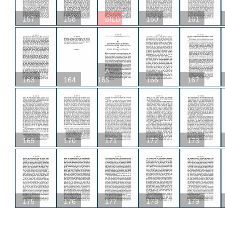
157
158
BILD
160
161
A
163
164
165
166
167
169
170
171
172
173
175
176
177
178
179