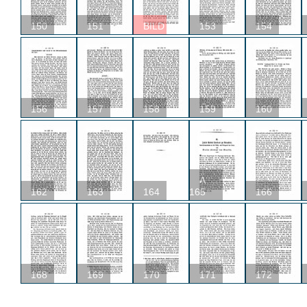
150
151
BILD
153
154
156
157
158
159
160
A
162
163
164
165
166
168
169
170
171
172