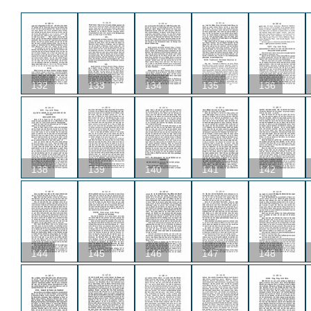
132
133
134
135
136
138
139
140
141
142
144
145
146
147
148