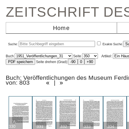
ZEITSCHRIFT D
Home
Suche:
Exakte Suche
Buch
Seite
Artikel:
Seite drehen (Grad):
Buch: Veröffentlichungen des Museum Fer
von: 803
«
|
»
A
330
331
332
333
334