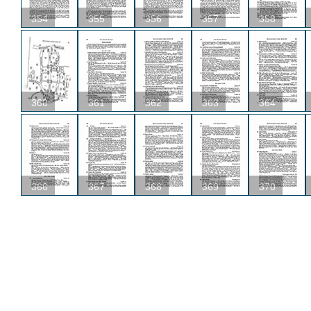
354
355
356
357
358
360
361
362
363
364
366
367
368
369
370