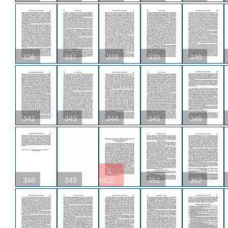
336
337
338
339
340
342
343
344
345
346
A
348
349
BILD
351
352