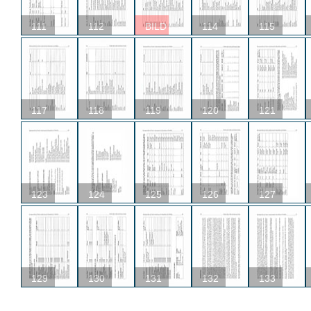
111
112
BILD
114
115
117
118
119
120
121
123
124
125
126
127
129
130
131
132
133