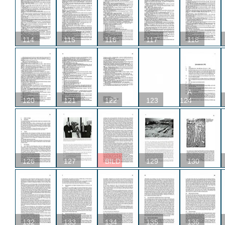
114
115
116
117
118
A
120
121
122
123
124
126
127
BILD
129
130
132
133
134
135
136