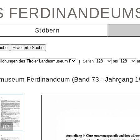
ES FERDINANDEUM
Stöbern
|
Seiten
bis
a
andesmuseum Ferdinandeum (Band 73 - Jahrg
113