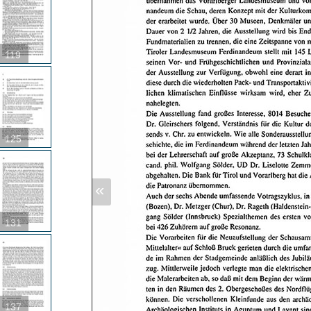
119
125
«
131
137