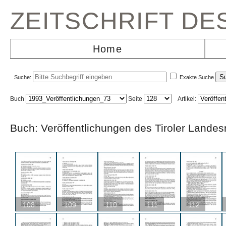
ZEITSCHRIFT D
Home
Suche:
Exakte Suche
Buch
Seite
Artikel:
Buch: Veröffentlichungen des Tiroler L
108
109
110
111
112