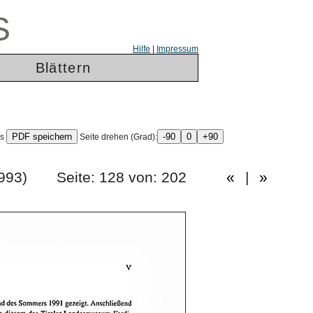
S
Hilfe
|
Impressum
Blättern
ls
Seite drehen (Grad):
ang 1993) Seite: 128 von: 202
«
|
»