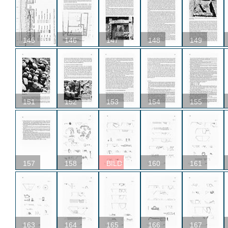
145
146
147
148
149
151
152
153
154
155
157
158
BILD
160
161
163
164
165
166
167