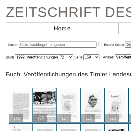
ZEITSCHRIFT D
Home
Suche:
Exakte Suche
Buch
Seite
Artikel:
Buch: Veröffentlichungen des Tiroler L
139
140
141
142
143