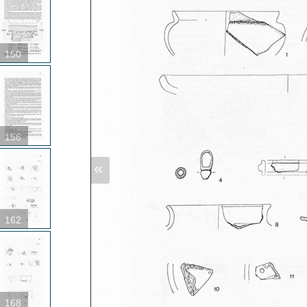
150
156
«
162
168