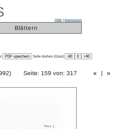
S
Hilfe
|
Impressum
Blättern
ls
Seite drehen (Grad):
ang 1992) Seite: 159 von: 317
«
|
»