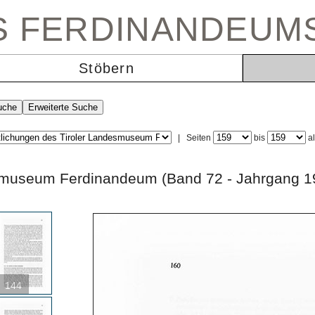
ES FERDINANDEUM
Stöbern
|
Seiten
bis
a
andesmuseum Ferdinandeum (Band 72 - Jahrg
144