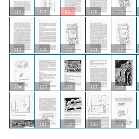
112
113
BILD
115
116
118
119
120
121
122
124
125
126
127
128
130
131
132
133
134