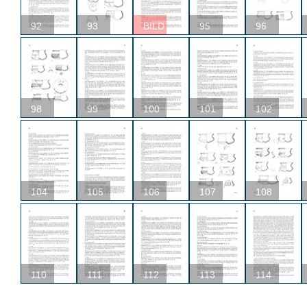
92
93
BILD
95
96
98
99
100
101
102
104
105
106
107
108
110
111
112
113
114