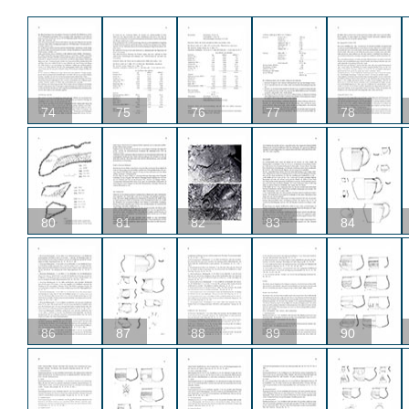
74
75
76
77
78
80
81
82
83
84
86
87
88
89
90