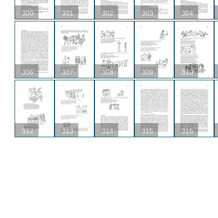
300
301
302
303
304
306
307
308
309
310
312
313
314
315
316