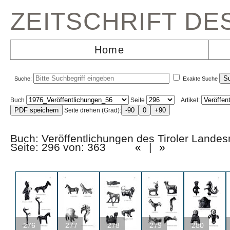
ZEITSCHRIFT D
Home
Suche:
Exakte Suche
Buch
Seite
Artikel:
Seite drehen (Grad):
Buch: Veröffentlichungen des Tiroler La
Seite: 296 von: 363
«
|
»
276
277
278
279
280