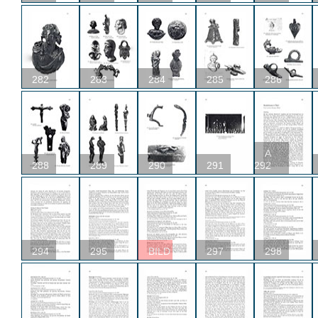
282
283
284
285
286
A
288
289
290
291
292
294
295
BILD
297
298