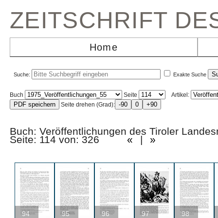
ZEITSCHRIFT D
Home
Suche:
Exakte Suche
Buch
Seite
Artikel:
Seite drehen (Grad):
Buch: Veröffentlichungen des Tiroler La
Seite: 114 von: 326
«
|
»
94
95
96
97
98