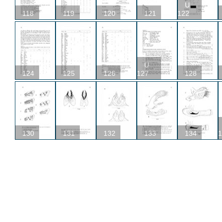
U
118
119
120
121
122
U
124
125
126
127
128
130
131
132
133
134
1