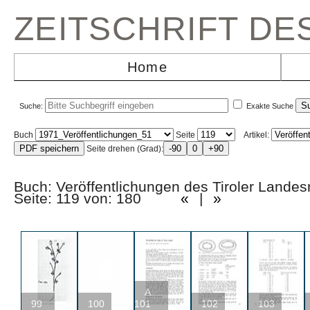
ZEITSCHRIFT D
Home
Suche:
Exakte Suche
Buch
Seite
Artikel:
Seite drehen (Grad):
Buch: Veröffentlichungen des Tiroler La
Seite: 119 von: 180
«
|
»
A
99
100
101
102
103