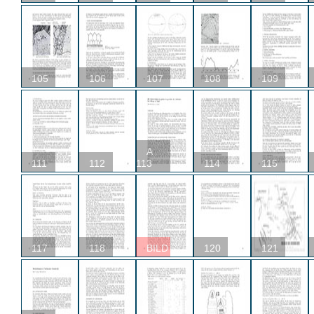
105
106
107
108
109
A
111
112
113
114
115
117
118
BILD
120
121