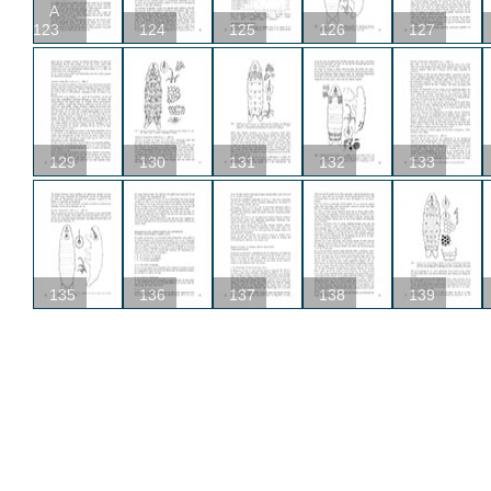
A
123
124
125
126
127
129
130
131
132
133
135
136
137
138
139