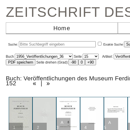
ZEITSCHRIFT D
Home
Suche:
Exakte Suche
Buch
Seite
Artikel:
Seite drehen (Grad):
Buch: Veröffentlichungen des Museum Fer
152
«
|
»
A
A
1
2
3
4
5