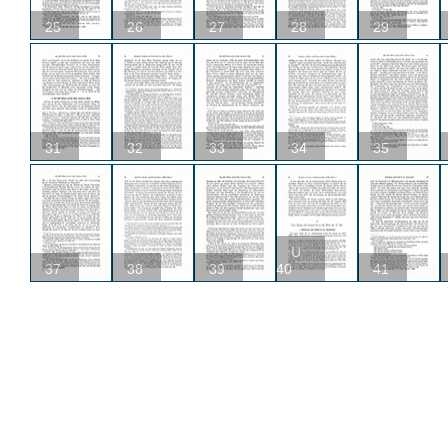
25
26
27
28
29
31
32
33
34
35
U
37
38
39
40
41