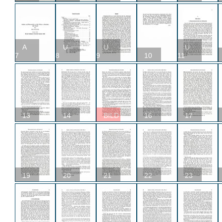
A
U
U
U
7
8
9
10
11
13
14
BILD
16
17
19
20
21
22
23