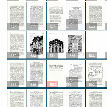
A
576
577
578
579
580
582
583
584
585
586
A
588
589
BILD
591
592