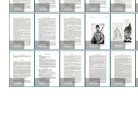
594
595
596
597
598
600
601
602
603
604
606
607
608
609
610