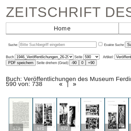
ZEITSCHRIFT D
Home
Suche:
Exakte Suche
Buch
Seite
Artikel:
Seite drehen (Grad):
Buch: Veröffentlichungen des Museum Fer
590 von: 738
«
|
»
570
571
572
573
574