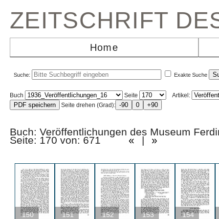
ZEITSCHRIFT D
Home
Suche:
Exakte Suche
Buch
Seite
Artikel:
Seite drehen (Grad):
Buch: Veröffentlichungen des Museum Ferd
Seite: 170 von: 671
«
|
»
150
151
152
153
154