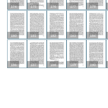
174
175
176
177
178
180
181
182
183
184
186
187
188
189
190