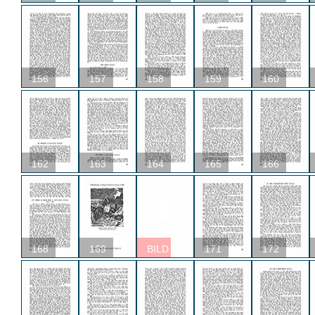
156
157
158
159
160
162
163
164
165
166
168
169
BILD
171
172