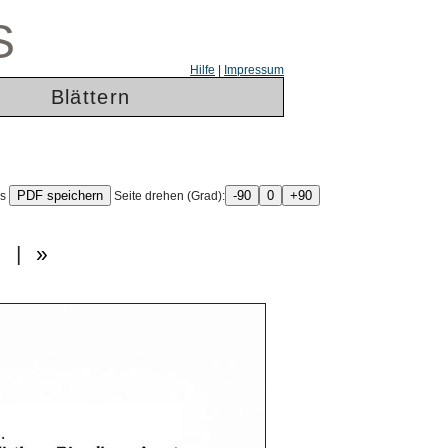
S
Hilfe
|
Impressum
Blättern
ls
Seite drehen (Grad):
«
|
»