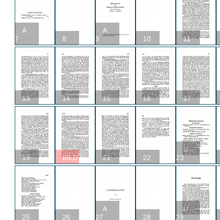
A
A
7
8
9
10
11
13
14
15
16
17
U
19
BILD
21
22
23
A
U
25
26
27
28
29