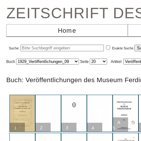
ZEITSCHRIFT D
Home
Suche:
Exakte Suche
Buch
Seite
Artikel:
Buch: Veröffentlichungen des Museum Fe
A
1
2
3
4
5