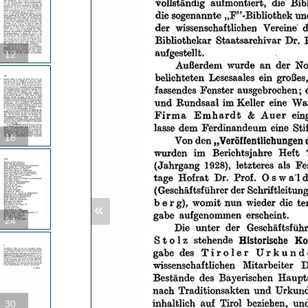
12
18
«
24
30