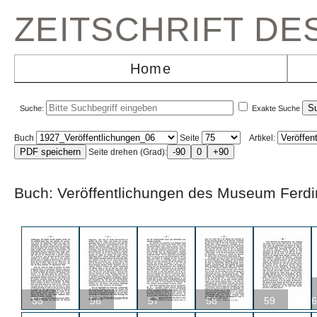
ZEITSCHRIFT D
Home
Suche:
Exakte Suche
Buch
Seite
Artikel:
Seite drehen (Grad):
Buch: Veröffentlichungen des Museum Fe
55
56
57
58
59
6