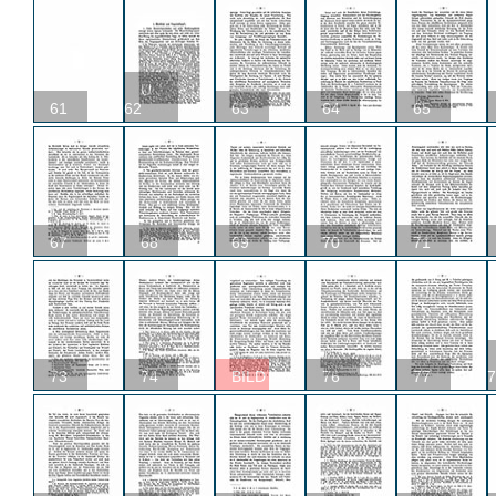
U
61
62
63
64
65
67
68
69
70
71
73
74
BILD
76
77
7