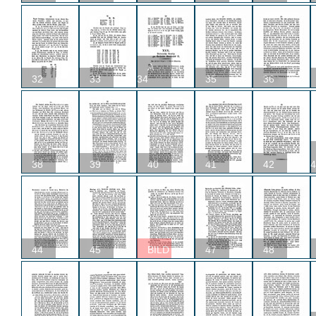
A
32
33
34
35
36
38
39
40
41
42
4
44
45
BILD
47
48