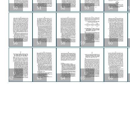
50
51
52
53
54
5
U
56
57
58
59
60
U
U
62
63
64
65
66