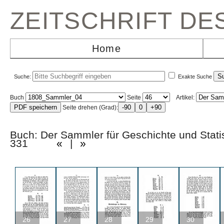
ZEITSCHRIFT D
Home
Suche:
Exakte Suche
Buch
Seite
Artikel:
Seite drehen (Grad):
Buch: Der Sammler für Geschichte und Statis
331
«
|
»
26
27
28
29
30