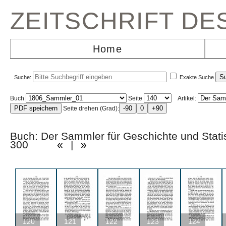
ZEITSCHRIFT D
Home
Suche:
Exakte Suche
Buch
Seite
Artikel:
Seite drehen (Grad):
Buch: Der Sammler für Geschichte und Statis
300
«
|
»
120
121
122
123
124