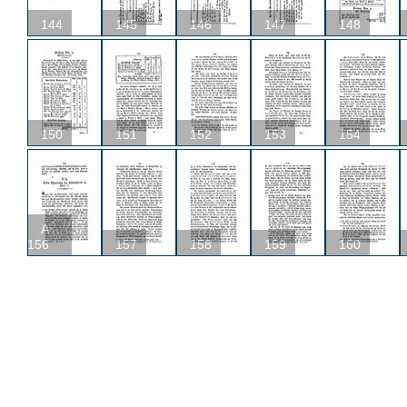
144
145
146
147
148
150
151
152
153
154
A
156
157
158
159
160