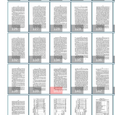
126
127
128
129
130
132
133
134
135
136
138
139
BILD
141
142