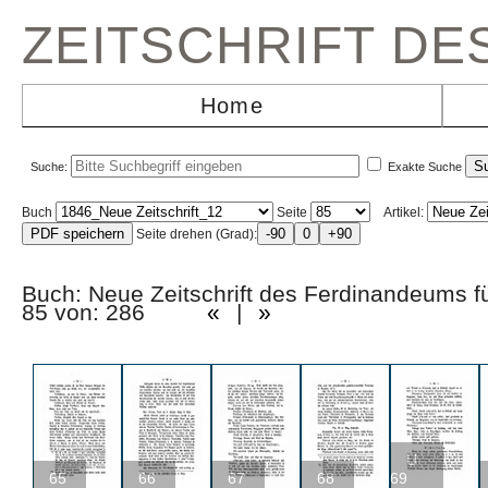
ZEITSCHRIFT D
Home
Suche:
Exakte Suche
Buch
Seite
Artikel:
Seite drehen (Grad):
Buch: Neue Zeitschrift des Ferdinandeums f
85 von: 286
«
|
»
U
65
66
67
68
69