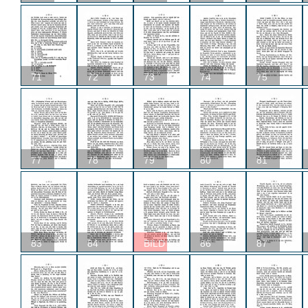
71
72
73
74
75
77
78
79
80
81
83
84
BILD
86
87