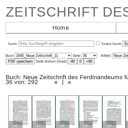
ZEITSCHRIFT D
Home
Suche:
Exakte Suche
Buch
Seite
Artikel:
Seite drehen (Grad):
Buch: Neue Zeitschrift des Ferdinandeums fü
36 von: 292
«
|
»
16
17
18
19
20