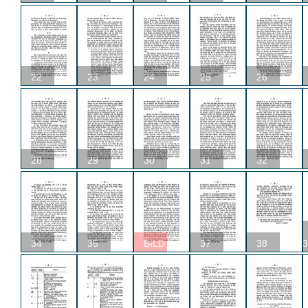
22
23
24
25
26
28
29
30
31
32
34
35
BILD
37
38
3