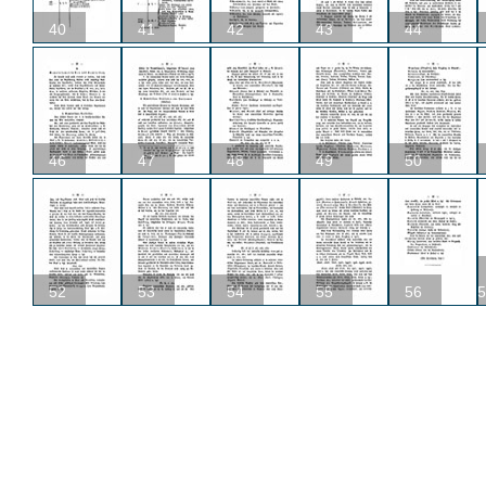
40
41
42
43
44
46
47
48
49
50
52
53
54
55
56
5