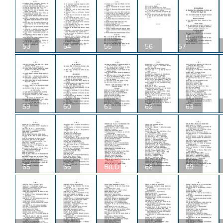
U
53
54
55
56
57
59
60
61
62
63
65
66
BILD
68
69