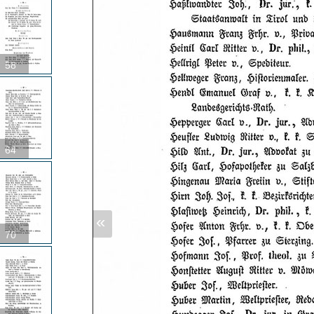
58
64
«
70