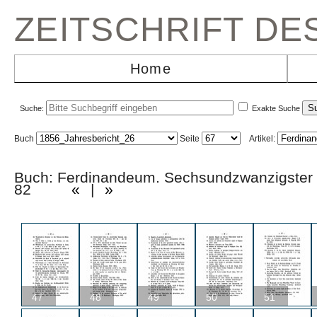
ZEITSCHRIFT D
Home
Suche:
Exakte Suche
Buch
Seite
Artikel:
Buch: Ferdinandeum. Sechsundzwanzigster 
82
«
|
»
47
48
49
50
51