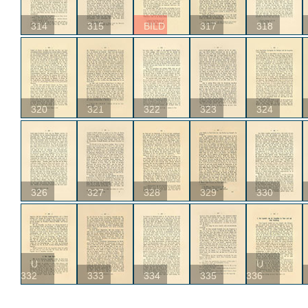
314
315
BILD
317
318
320
321
322
323
324
326
327
328
329
330
U
U
332
333
334
335
336