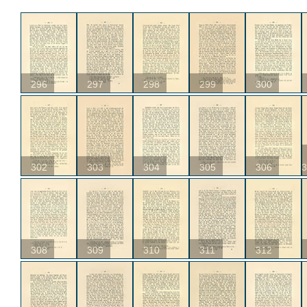
296
297
298
299
300
302
303
304
305
306
3
308
309
310
311
312