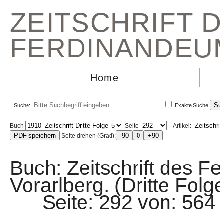
ZEITSCHRIFT 
FERDINANDEU
Home
Suche:
Exakte Suche
Buch
Seite
Artikel:
Seite drehen (Grad):
Buch: Zeitschrift des F
Vorarlberg. (Dritte Folg
Seite: 292 von: 