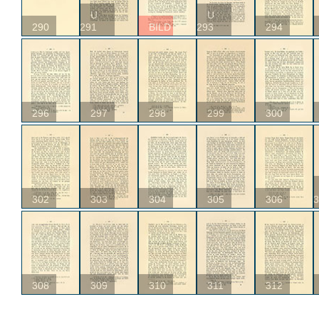
U
U
290
291
BILD
293
294
296
297
298
299
300
302
303
304
305
306
3
308
309
310
311
312