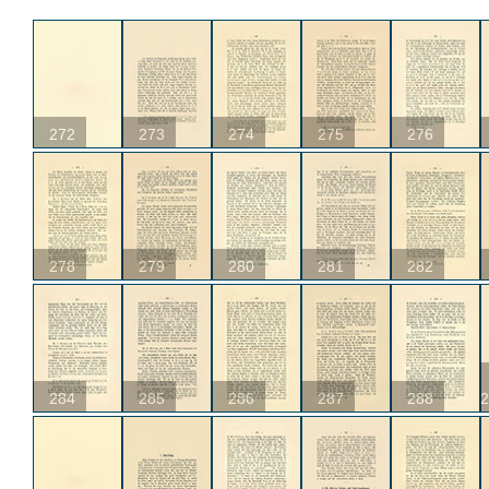
272
273
274
275
276
278
279
280
281
282
284
285
286
287
288
2