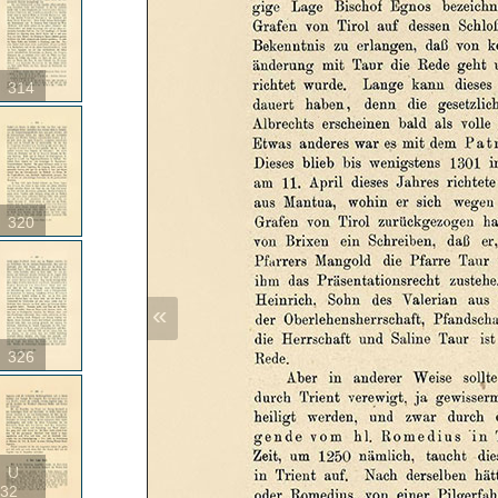
314
320
«
326
U
32