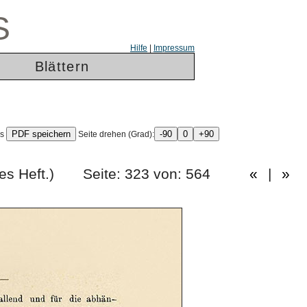
S
Hilfe
|
Impressum
Blättern
ls
Seite drehen (Grad):
nfzigstes Heft.) Seite: 323 von: 564
«
|
»