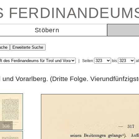
ES FERDINANDEUM
Stöbern
|
Seiten
bis
a
rol und Vorarlberg. (Dritte Folge. Vierundfü
308