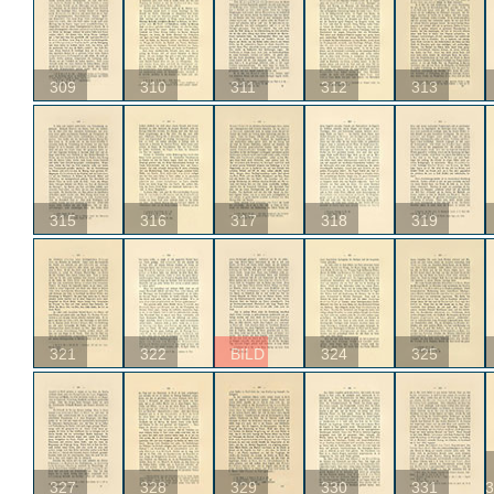
309
310
311
312
313
315
316
317
318
319
321
322
BILD
324
325
327
328
329
330
331
3