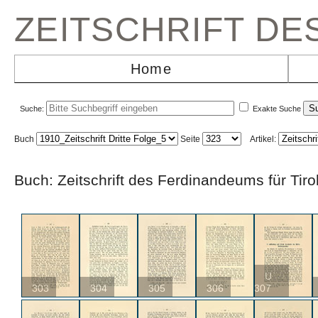
ZEITSCHRIFT D
Home
Suche:
Exakte Suche
Buch
Seite
Artikel:
Buch: Zeitschrift des Ferdinandeums für Ti
U
303
304
305
306
307