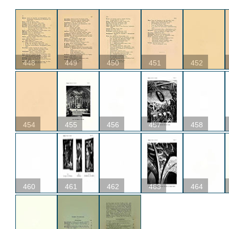
448
449
450
451
452
454
455
456
457
458
460
461
462
463
464