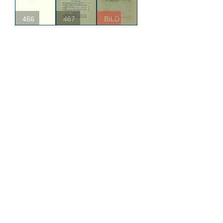
466
467
BILD