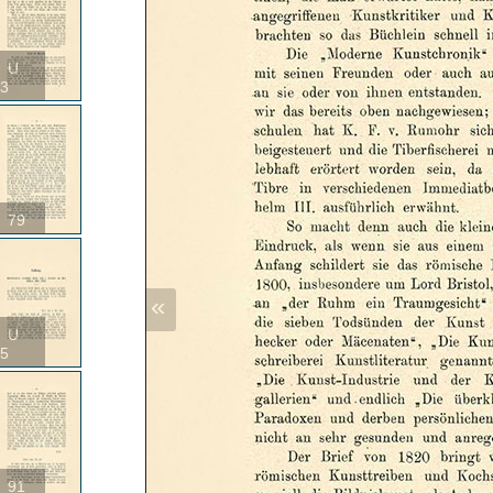
U
3
79
«
U
5
91