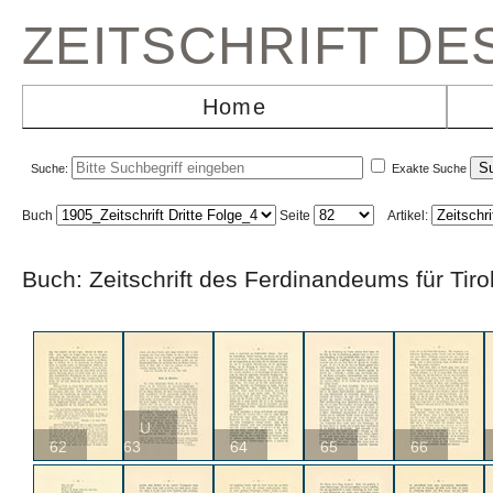
ZEITSCHRIFT D
Home
Suche:
Exakte Suche
Buch
Seite
Artikel:
Buch: Zeitschrift des Ferdinandeums für Ti
U
62
63
64
65
66