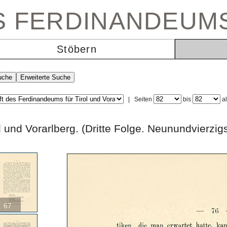
ES FERDINANDEUM
Stöbern
|
Seiten
bis
a
rol und Vorarlberg. (Dritte Folge. Neunundvi
67