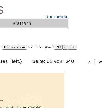
S
Hilfe
|
Impressum
Blättern
ls
Seite drehen (Grad):
erzigstes Heft.) Seite: 82 von: 640
«
|
»