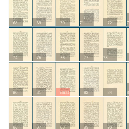
U
68
69
70
71
72
7
U
74
75
76
77
78
80
81
BILD
83
84
8
86
87
88
89
90