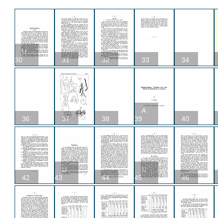
U
30
31
32
33
34
A
36
37
38
39
40
U
U
42
43
44
45
46