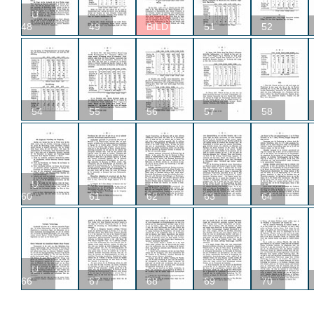
U
48
49
BILD
51
52
54
55
56
57
58
U
60
61
62
63
64
U
66
67
68
69
70