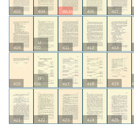
403
404
BILD
406
407
U
409
410
411
412
413
U
415
416
417
418
419
4
421
422
423
424
425