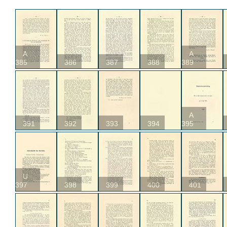
A
A
385
386
387
388
389
A
391
392
393
394
395
U
397
398
399
400
401