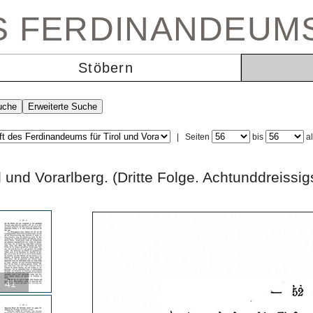
ES FERDINANDEUM
Stöbern
|
Seiten
bis
a
rol und Vorarlberg. (Dritte Folge. Achtunddr
41