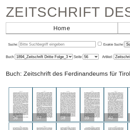
ZEITSCHRIFT D
Home
Suche:
Exakte Suche
Buch
Seite
Artikel:
Buch: Zeitschrift des Ferdinandeums für Ti
36
37
38
39
40