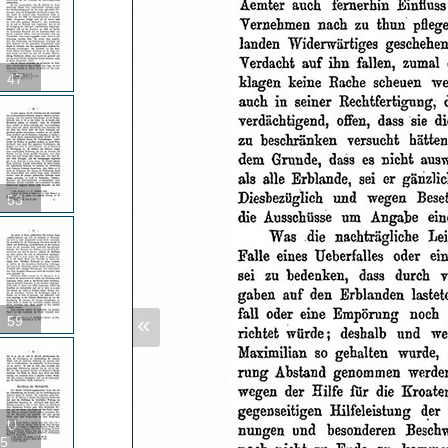
47
53
«
59
U
5