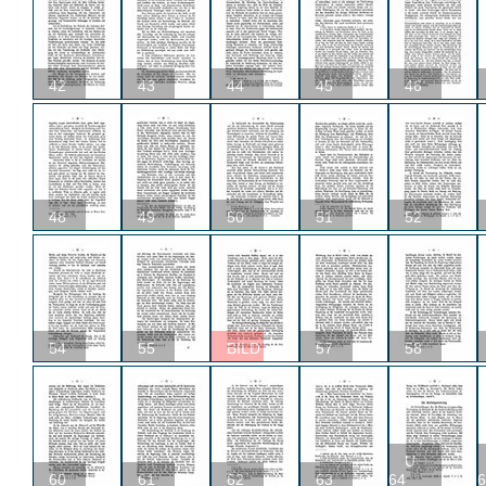
42
43
44
45
46
48
49
50
51
52
54
55
BILD
57
58
U
60
61
62
63
64
6