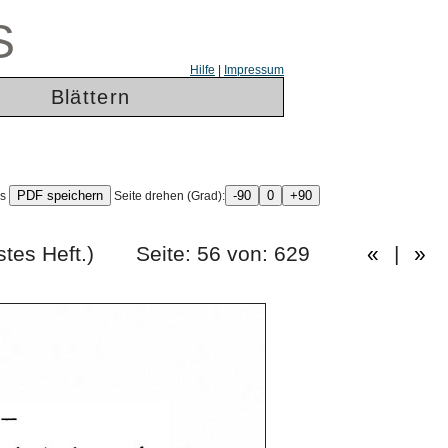
S
Hilfe
|
Impressum
Blättern
ls
Seite drehen (Grad):
eissigstes Heft.) Seite: 56 von: 629
«
|
»