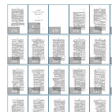
A
276
277
278
279
280
282
283
284
285
286
288
289
290
291
292