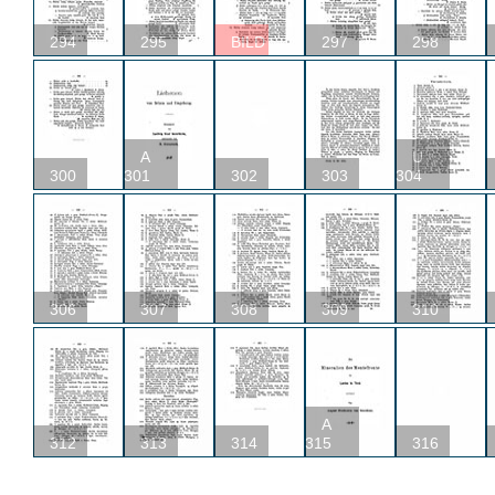
294
295
BILD
297
298
A
U
300
301
302
303
304
306
307
308
309
310
A
312
313
314
315
316